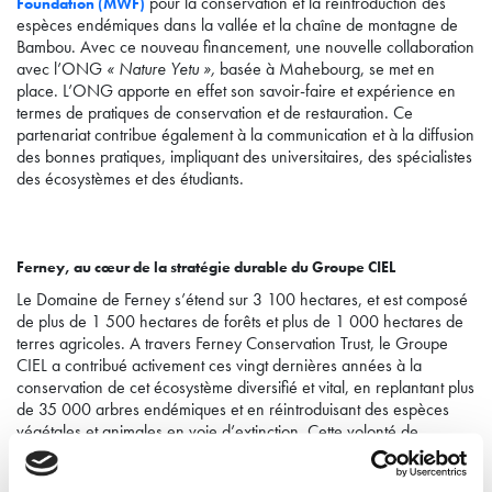
pour la conservation et la réintroduction des
Foundation (MWF)
espèces endémiques dans la vallée et la chaîne de montagne de
Bambou. Avec ce nouveau financement, une nouvelle collaboration
avec l’ONG
« Nature Yetu »,
basée à Mahebourg, se met en
place. L’ONG apporte en effet son savoir-faire et expérience en
termes de pratiques de conservation et de restauration. Ce
partenariat contribue également à la communication et à la diffusion
des bonnes pratiques, impliquant des universitaires, des spécialistes
des écosystèmes et des étudiants.
Ferney, au cœur de la stratégie durable du Groupe CIEL
Le Domaine de Ferney s’étend sur 3 100 hectares, et est composé
de plus de 1 500 hectares de forêts et plus de 1 000 hectares de
terres agricoles. A travers Ferney Conservation Trust, le Groupe
CIEL a contribué activement ces vingt dernières années à la
conservation de cet écosystème diversifié et vital, en replantant plus
de 35 000 arbres endémiques et en réintroduisant des espèces
végétales et animales en voie d’extinction. Cette volonté de
conservation s’inscrit parfaitement dans sa stratégie de durabilité
globale, dont l’un des trois piliers est
Activate Climate Response.