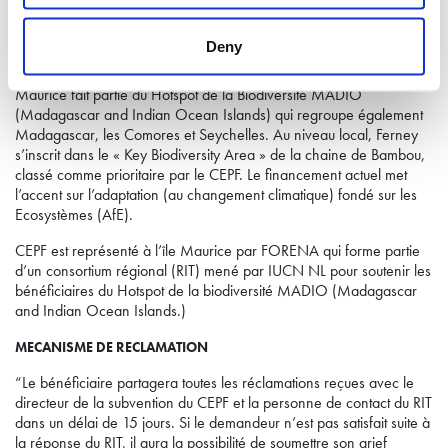
protéger les points chauds (ou « hotspots ») de la biodiversité
mondiale, qui comptent parmi les écosystèmes terrestres les plus
Deny
riches sur le plan biologique, pourtant menacés.
Maurice fait partie du Hotspot de la Biodiversité MADIO
(Madagascar and Indian Ocean Islands) qui regroupe également
Madagascar, les Comores et Seychelles. Au niveau local, Ferney
s’inscrit dans le « Key Biodiversity Area » de la chaine de Bambou,
classé comme prioritaire par le CEPF. Le financement actuel met
l’accent sur l’adaptation (au changement climatique) fondé sur les
Ecosystèmes (AfE).
CEPF est représenté à l’île Maurice par FORENA qui forme partie
d’un consortium régional (RIT) mené par IUCN NL pour soutenir les
bénéficiaires du Hotspot de la biodiversité MADIO (Madagascar
and Indian Ocean Islands.)
MECANISME DE RECLAMATION
“Le bénéficiaire partagera toutes les réclamations reçues avec le
directeur de la subvention du CEPF et la personne de contact du RIT
dans un délai de 15 jours. Si le demandeur n’est pas satisfait suite à
la réponse du RIT, il aura la possibilité de soumettre son grief