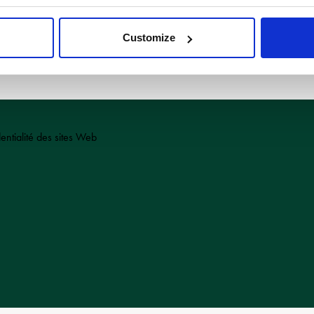
Stay up to date on the latest news from FERNEY
Customize
dentialité des sites Web