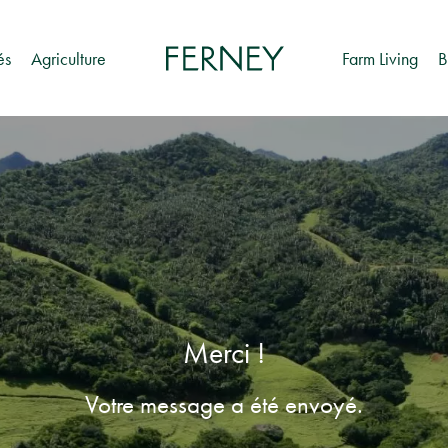
és
Agriculture
Farm Living
B
Merci !
Votre message a été envoyé.